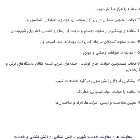
1- مقابله با هرگونه آتش‌سوزی
2- نجات محبوس شدگان در زیر آوار ساختمان، خودروی تصادفی، آسانسور و...
3- مقابله و پیشگیری از سقوط اجسام و درخت از ارتفاع و احتمال خطر برای شهروندان
4- نجات سقوط کنندگان در چاه، کانال آب، رودخانه، سد، استخر و...
5- - مقابله با حیوانات وحشی و موذی
6- نجات مصدومین حوادث
چرخ گوشت ، حلقه‌های فلزی، تسمه نقاله، دستگاه‌های برش و
کارخانه‌ای
7- پیشگیری از وقوع آتش سوزی در کلیه تصادفات شهری
8- مقابله با حوادث مواد شیمیایی خطرناک
9- تعیین صلاحیت و ایمنی شرکت‌ها، افراد و ساختمان‌ها
معاونت ها
معاونت خدمات شهری
آتش نشانی
آتش نشانی و خدمات