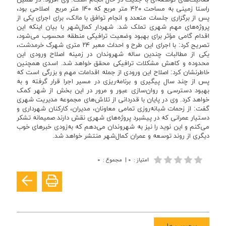
فعالیت‌های توسعه‌ای با جدیت در حال انجام است. وی افزود: در همین
راستا زمینی به مساحت ۴۲۰ متر مربع که ۱۴۰ متر مربع اصلاحی بود،
پس از برگزاری جلسات متعدد و انجام توافق با مالک، برای اجرای یکی از
پروژه‌های مهم شهری تملک شد. شهردار کمال‌شهر با بیان اینکه این
اقدام گامی مؤثر برای بهبود وضعیت ترافیکی منطقه محسوب می‌شود،
تصریح کرد: با اجرای این طرح و احداث معبر ۲۴ متری شهرک خرمدشت،
یکی از مطالبات چندین ساله شهروندان در زمینه اصلاح ورودی این
محدوده و کاهش مشکلات ترافیکی محقق خواهد شد. اسدی همچنین
خاطرنشان کرد: اصلاح این ورودی از جمله اقدامات مهم و بزرگی است که
پس از چند سال پیگیری و برنامه‌ریزی در مسیر اجرا قرار گرفته و به
بهبود دسترسی و روان‌سازی عبور و مرور در این بخش از شهر کمک
خواهد کرد. وی در پایان با قدردانی از تلاش‌های مجموعه مدیریت شهری
گفت: از زحمات شبانه‌روزی تمامی معاونان، مدیران، کارکنان شهرداری و
دستیار عمرانی که در پیشبرد پروژه‌های شهری نقش دارند صمیمانه تشکر
می‌کنم و این نوید را نیز به شهروندان می‌دهم که به‌زودی خبرهای خوب
دیگری از روند توسعه و عمران کمال‌شهر منتشر خواهد شد.
امتیاز
:
۰
|
مجموع
:
۰