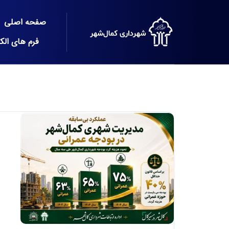
صفحه اصلی
فرم های الک