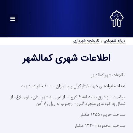
درباره شهرداری
تاریخچه شهرداری
اطلاعات شهری کمالشهر
اطلاعات شهرکمالشهر
تعداد خانوادهاي شهدا،ايثارگران و جانبازان : 100 خانواده شهید
موقعیت : از شرق به منطقه 6 کرج - از غرب به شهرستان ساوجبلاغ- از
شمال به کوه های هلجرد البرز- ازجنوب به ریل راه آهن
مساحت حریم : 1255 هکتار
مساحت محدوده : 1330 هکتار