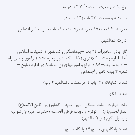
نرخ رشد جمعیت : حدوداً 2/7% درصد
حسینیه و مسجد : 37 باب (14 مسجد)
مدرسه : 26 باب (17 مدرسه دوشیفته ) 11 باب مدرسه غیر انتفاعی
ادارات کمالشهر:
گاز-برق- مخابرات (2 باب –پیشاهنگی وکمالشهر )-تبلیغات اسلامی--
آبفا- اداره پست – کلانتری (2باب-کمالشهر وخرمدشت)-راهور-پلیس راه
– اداره مالیات– اداره اتباع و امورمهاجرین استانداری-اداره تعاون –
شعبه 4 بیمه تامین اجتماعی
تعداد کتابخانه : 3 باب ( خرمدشت ،کمالشهر2 باب)
تعداد بانکها:
ملت-تجارت- ملت-مسکن- مهر- سپه – کشاورزی- ثامن الائمه(ع) –
انصارالحسن(ع) – کوثر- و دوباب قرض الحسنه (حضرت امیر(ع)رضوانیه
و رسول اکرم (ص)کمالشهر)
تعداد پایگاههای بسیج:14 پایگاه بسیج