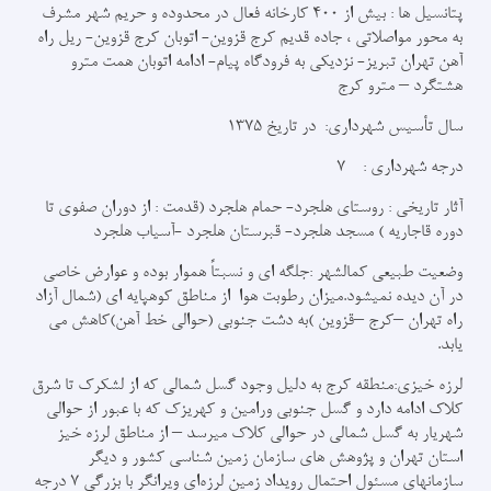
پتانسیل ها : بیش از 400 کارخانه فعال در محدوده و حریم شهر مشرف
به محور مواصلاتی ، جاده قدیم کرج قزوین- اتوبان کرج قزوین- ریل راه
آهن تهران تبریز- نزدیکی به فرودگاه پیام- ادامه اتوبان همت مترو
هشتگرد – مترو کرج
سال تأسیس شهرداری: در تاریخ 1375
درجه شهرداری : 7
آثار تاریخی : روستاي هلجرد- حمام هلجرد (قدمت : از دوران صفوي تا
دوره قاجاريه ) مسجد هلجرد- قبرستان هلجرد -آسياب هلجرد
وضعیت طبیعی کمالشهر :جلگه ای و نسبتاً هموار بوده و عوارض خاصی
در آن دیده نمیشود.میزان رطوبت هوا از مناطق کوهپایه ای (شمال آزاد
راه تهران –کرج –قزوین )به دشت جنوبی (حوالی خط آهن)کاهش می
یابد.
لرزه خیزی:منطقه کرج به دلیل وجود گسل شمالی که از لشکرک تا شرق
کلاک ادامه دارد و گسل جنوبی ورامین و کهریزک که با عبور از حوالی
شهریار به گسل شمالی در حوالی کلاک میرسد – از مناطق لرزه خیز
استان تهران و پژوهش های سازمان زمین شناسی کشور و دیگر
سازمانهای مسئول احتمال رویداد زمین لرزه‌ای ویرانگر با بزرگی 7 درجه