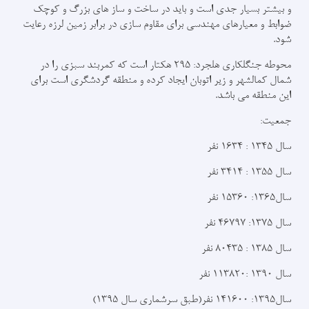
و بیشتر بسیار جدی است و باید در ساخت و ساز های بزرگ و کوچک
ضوابط و معیارهای مهندسی برای مقاوم سازی در برابر زمین لرزه رعایت
شود.
محوطه جنگلکاری هلجرد: 295 هکتار است که کمربند سبزی را در
شمال کمالشهر و زیر اتوبان ایجاد کرده و منطقه گردشگری است برای
این منطقه مي باشد.
جمعیت:
سال 1345 : 1634 نفر
سال 1355 : 3414 نفر
سال1365: 15360 نفر
سال 1375: 46797 نفر
سال 1385 : 80435 نفر
سال 1390 :113820 نفر
سال1395: 141600 نفر(طبق سرشماری سال 1395)