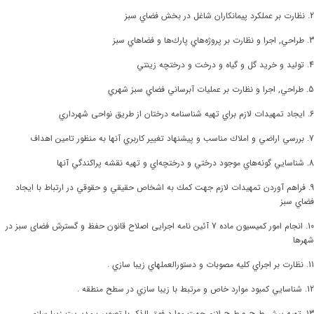
2. نظارت بر عملكرد پيمانكاران شاغل در بخش فضاي سبز
3. طراحي, اجرا و نظارت بر پروژه‌هاي پارك‌ها و فضاهاي سبز
4. توليد و خريد گل و گياه و درخت و درختچه زينتي
5. طراحي, اجرا و نظارت بر عمليات آبرساني فضاي سبز شهري
6. ايجاد تمهيدات لازم براي تهيه شناسنامه درختان از طريق نواحی شهرداري
7. بررسي اراضي و املاك مناسب و پيشنهاد تغيير كاربري آنها به منظور تامين اهداف
8. شناسايي گونه‌هاي موجود درختي و درختچه‌اي و تهيه نقشه پراكندگي آنها
9. فراهم آوردن تمهيدات لازم جهت كمك به اشخاص حقيقي و حقوقي در ارتباط با ايجاد
فضاي سبز
10. انجام امور کمیسیون ماده 7 آئین نامه اجرایی اصلاح قانون حفظ و گسترش فضای سبز در
شهرها
11. نظارت بر اجراي كليه مصوبات و دستورالعملهاي زيبا سازي .
12. شناسايي كمبود موارد خاص و مرتبط با زيبا سازي در سطح منطقه .
13. تهيه پيش طرح و طرح لازم جهت موارد فوق الذكر با تصويب مديريت زيبا سازي .